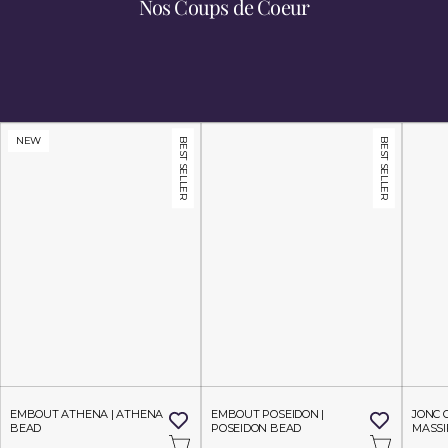
Nos Coups de Coeur
Découvrez Nos Univers
NEW
BEST SELLER
BEST SELLER
EMBOUT ATHENA | ATHENA 
EMBOUT POSEIDON | 
JONC 
BEAD
POSEIDON BEAD
MASSI