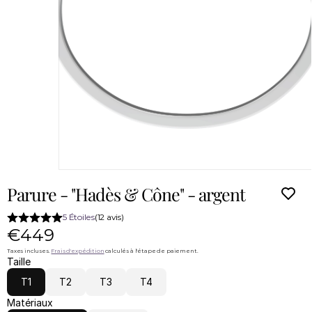
Parure - "Hadès & Cône" - argent
5 Étoiles
(12 avis)
€449
Taxes incluses. 
Frais d'expédition
 calculés à l'étape de paiement.
Taille
T1
T2
T3
T4
Matériaux