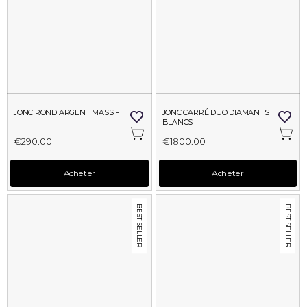
JONC ROND ARGENT MASSIF
JONC CARRÉ DUO DIAMANTS 
BLANCS
€290.00
€1800.00
Acheter
Acheter
BEST SELLER
BEST SELLER