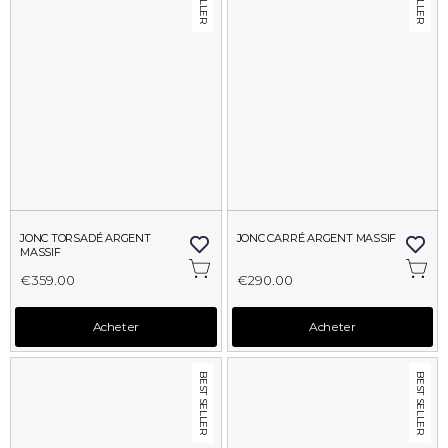
JONC TORSADÉ ARGENT 
JONC CARRÉ ARGENT MASSIF
MASSIF
€359.00
€290.00
Acheter
Acheter
BEST SELLER
BEST SELLER