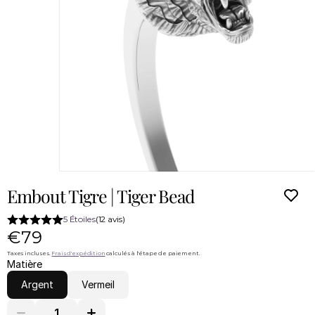
Embout Tigre | Tiger Bead
5 Étoiles
(12 avis)
€79
Taxes incluses. 
Frais d'expédition
 calculés à l'étape de paiement.
Matière
Argent
Vermeil