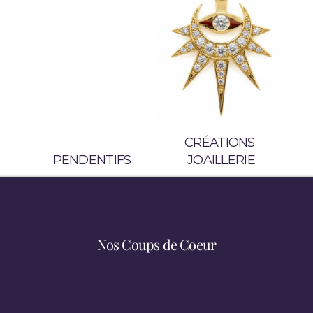
r
e
s 
G
.
EN SAVOIR PLUS
CRÉATIONS 
PENDENTIFS
JOAILLERIE
Nos Coups de Coeur
Découvrez Nos Univers