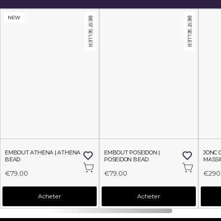
NEW
BEST SELLER
BEST SELLER
EMBOUT ATHENA | ATHENA 
EMBOUT POSEIDON | 
JONC 
BEAD
POSEIDON BEAD
MASSI
€79.00
€79.00
€290
Acheter
Acheter