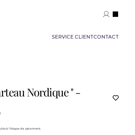
SERVICE CLIENT
CONTACT
rteau Nordique " - 
)
culés à l'étape de paiement.