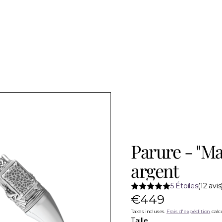
Parure - "Ma
argent
5 Étoiles
(12 avis
€449
Taxes incluses. 
Frais d'expédition
 cal
Taille