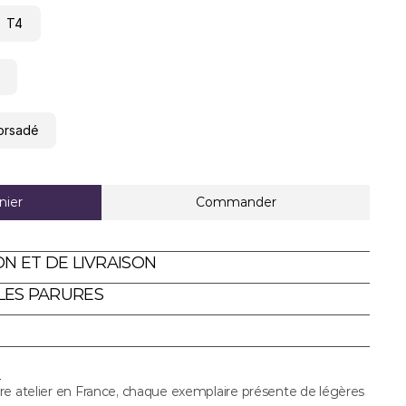
T4
orsadé
nier
Commander
ON ET DE LIVRAISON
LES PARURES
i
re atelier en France, chaque exemplaire présente de légères 