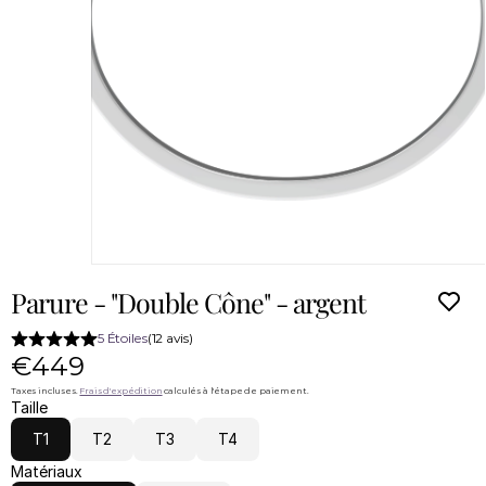
Parure - "Double Cône" - argent
5 Étoiles
(12 avis)
€449
Taxes incluses. 
Frais d'expédition
 calculés à l'étape de paiement.
Taille
T1
T2
T3
T4
Matériaux