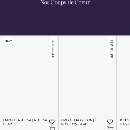
Nos Coups de Coeur
Découvrez Nos Univers
NEW
BEST SELLER
BEST SELLER
EMBOUT ATHENA | ATHENA 
EMBOUT POSEIDON | 
JONC 
BEAD
POSEIDON BEAD
MASSI