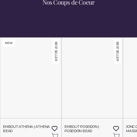
Nos Coups de Coeur
Découvrez Nos Univers
NEW
BEST SELLER
BEST SELLER
EMBOUT ATHENA | ATHENA 
EMBOUT POSEIDON | 
JONC 
BEAD
POSEIDON BEAD
MASSI