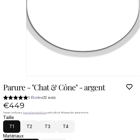
Parure - "Chat & Cône" - argent
5 Étoiles
(12 avis)
€449
Taxes incluses. 
Frais d'expédition
 calculés à l'étape de paiement.
Taille
T1
T2
T3
T4
Matériaux