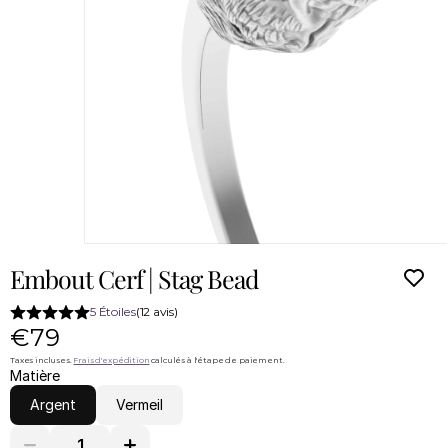
Embout Cerf | Stag Bead
5 Étoiles
(12 avis)
€79
Taxes incluses. 
Frais d'expédition
 calculés à l'étape de paiement.
Matière
Argent
Vermeil