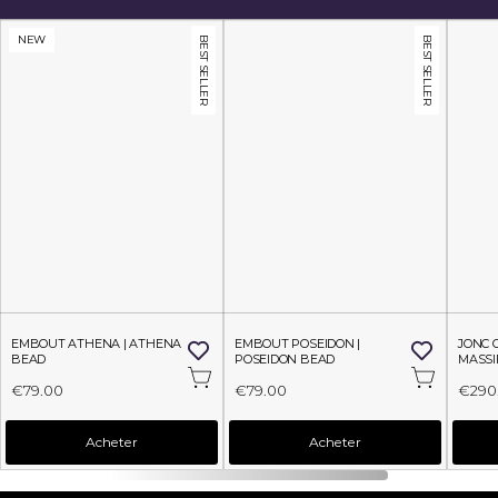
NEW
BEST SELLER
BEST SELLER
EMBOUT ATHENA | ATHENA 
EMBOUT POSEIDON | 
JONC 
BEAD
POSEIDON BEAD
MASSI
€79.00
€79.00
€290
Acheter
Acheter