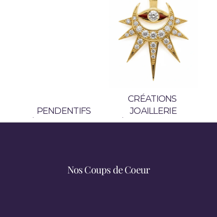
r
e
s 
G
.
EN SAVOIR PLUS
CRÉATIONS 
PENDENTIFS
JOAILLERIE
Nos Coups de Coeur
Découvrez Nos Univers