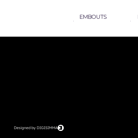
EMBOUTS
ACCUEIL
LA MAISON
ACCUEIL
LA MAISON
+33 6 35 52 56 22
Designed by DIGISIMMA