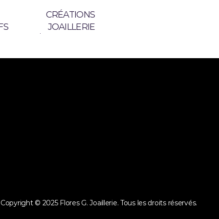
CRÉATIONS 
FS
JOAILLERIE
RÉATIONS JOAILLERIE
CONTACT
RÉATIONS JOAILLERIE
CONTACT
IVEZ-VOUS À NOTRE NEWSLETTER 
ENVOYER
nt, j'accepte la politique de confidentialité et d'être abonné à La 
er
Copyright © 2025 Flores G. Joaillerie. Tous les droits réservés.