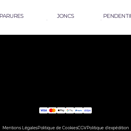
PARURES
JONCS
PENDENTI
JONCS
COLLECTIONS
C
JONCS
COLLECTIONS
C
INSCR
En valida
Newslett
Mentions Légales
Politique de Cookies
CGV
Politique d’expédition